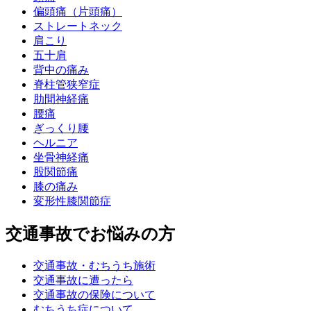
偏頭痛（片頭痛）
ストレートネック
肩こり
五十肩
背中の痛み
脊柱管狭窄症
肋間神経痛
腰痛
ぎっくり腰
ヘルニア
坐骨神経痛
股関節痛
膝の痛み
変形性膝関節症
交通事故でお悩みの方
交通事故・むちうち施術
交通事故に遭ったら
交通事故の保険について
むちうち症について