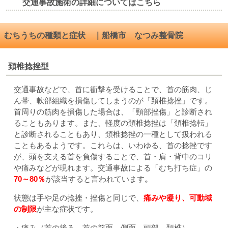
交通事故施術の詳細についてはこちら
むちうちの種類と症状 ｜船橋市 なつみ整骨院
頚椎捻挫型
交通事故などで、首に衝撃を受けることで、首の筋肉、じ
ん帯、軟部組織を損傷してしまうのが「頚椎捻挫」です。
首周りの筋肉を損傷した場合は、「頸部挫傷」と診断され
ることもあります。また、軽度の頚椎捻挫は「頚椎捻転」
と診断されることもあり、頚椎捻挫の一種として扱われる
こともあるようです。これらは、いわゆる、首の捻挫です
が、頭を支える首を負傷することで、首・肩・背中のコリ
や痛みなどが現れます。交通事故による「むち打ち症」の
70～80％
が該当すると言われています
。
状態は手や足の捻挫・挫傷と同じで、
痛みや凝り、可動域
の制限
が主な症状です。
・痛み（首の後ろ、首の前面、側面、頭部、頚椎）