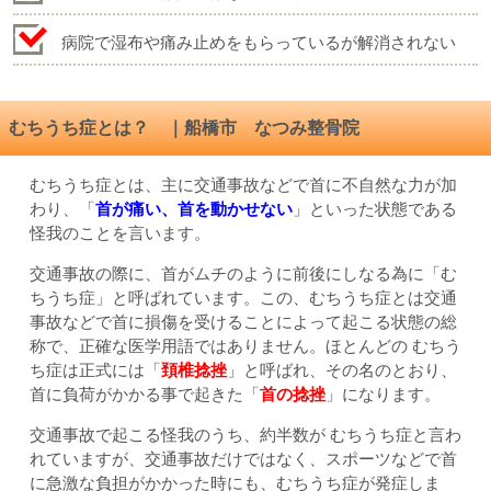
病院で湿布や痛み止めをもらっているが解消されない
むちうち症とは？ ｜船橋市 なつみ整骨院
むちうち症とは、主に交通事故などで首に不自然な力が加
わり、「
首が痛い、首を動かせない
」といった状態である
怪我のことを言います。
交通事故の際に、首がムチのように前後にしなる為に「む
ちうち症」と呼ばれています。この、むちうち症とは交通
事故などで首に損傷を受けることによって起こる状態の総
称で、正確な医学用語ではありません。ほとんどの むちう
ち症は正式には「
頚椎捻挫
」と呼ばれ、その名のとおり、
首に負荷がかかる事で起きた「
首の捻挫
」になります。
交通事故で起こる怪我のうち、約半数が むちうち症と言わ
れていますが、交通事故だけではなく、スポーツなどで首
に急激な負担がかかった時にも、むちうち症が発症しま