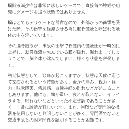
脳髄液減少症は非常に珍しいケースで、直接首の神経や組
織にダメージを追う状態ではありません。
脳はとてもデリケートな器官なので、外部からの衝撃を受
けた際、その衝撃を軽減させる為に脳脊髄液と呼ばれる液
体の中を浮いています。
その脳脊髄液が、事故の衝撃で脊髄内の髄液圧が一時的に
上昇し、脳脊髄液を包んでいる膜が破れ、漏れ出してしま
うことで、脳全体が沈んでしまい、様々な状態を併発しま
す。
初期状態として、頭痛が起こりますが、状態は天候に応じ
て左右されるという特徴があり、全身の痛み、視力・聴
力・味覚障害、倦怠感、自律神経の乱れなどが起こること
もあります。他にも、頭が重い、疲れが取れない、イライ
ラする、眠れないなどといった不定愁訴であることが多
く、非常に診断が難しいです。また、MRIなど専門的な機
器を使用しないと判明しないことが多く、専門医でないと
交通事故との因果関係を証明することが困難です。