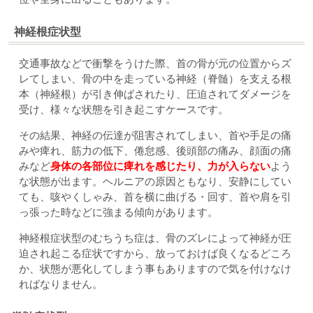
神経根症状型
交通事故などで衝撃をうけた際、首の骨が元の位置からズ
レてしまい、骨の中を走っている神経（脊髄）を支える根
本（神経根）が引き伸ばされたり、圧迫されてダメージを
受け、様々な状態を引き起こすケースです。
その結果、神経の伝達が阻害されてしまい、首や手足の痛
みや痺れ、筋力の低下、倦怠感、後頭部の痛み、顔面の痛
みなど
身体の各部位に痺れを感じたり、力が入らない
よう
な状態が出ます。ヘルニアの原因ともなり、安静にしてい
ても、咳やくしゃみ、首を横に曲げる・回す、首や肩を引
っ張った時などに強まる傾向があります。
神経根症状型のむちうち症は、骨のズレによって神経が圧
迫され起こる症状ですから、放っておけば良くなるどころ
か、状態が悪化してしまう事もありますので気を付けなけ
ればなりません。