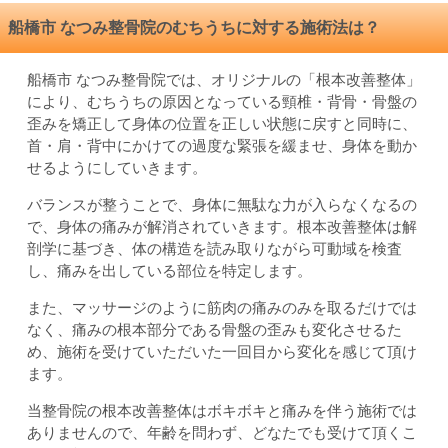
船橋市 なつみ整骨院のむちうちに対する施術法は？
船橋市 なつみ整骨院では、オリジナルの「根本改善整体」
により、むちうちの原因となっている頸椎・背骨・骨盤の
歪みを矯正して身体の位置を正しい状態に戻すと同時に、
首・肩・背中にかけての過度な緊張を緩ませ、身体を動か
せるようにしていきます。
バランスが整うことで、身体に無駄な力が入らなくなるの
で、身体の痛みが解消されていきます。根本改善整体は解
剖学に基づき、体の構造を読み取りながら可動域を検査
し、痛みを出している部位を特定します。
また、マッサージのように筋肉の痛みのみを取るだけでは
なく、痛みの根本部分である骨盤の歪みも変化させるた
め、施術を受けていただいた一回目から変化を感じて頂け
ます。
当整骨院の根本改善整体はボキボキと痛みを伴う施術では
ありませんので、年齢を問わず、どなたでも受けて頂くこ