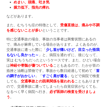
めまい、頭痛、吐き気
握力低下、指先の痺れ
などがあります。
また、むちうち症の特徴として、
受傷直後は、痛みや不調
を感じないことが多い
ということです。
特に交通事故の場合、事故の当事者は興奮状態にあるの
で、痛みが麻痺している場合があります。 よくあるのが、
交通事故に遭った際に「
少し首が痛いけど、目立った怪我
もないし良かった～
」と、病院を通わずに、後になって、
実は むちうちだったというケースです。また、ひどい場合
は
神経や脊髄が傷ついている
こともあるので、たかが首の
捻挫と油断は禁物です。事故から数日経過して初めて「
首
の調子がおかしい
」「
すごく肩が凝る
」などで病院で検査
しても、
交通事故との因果関係を疑われる
こともあります
ので、交通事故に遭ってしまったら自覚症状がなくても、
なるべく早く病院へ行き、
必ず医師の検査を受けましょ
う
。