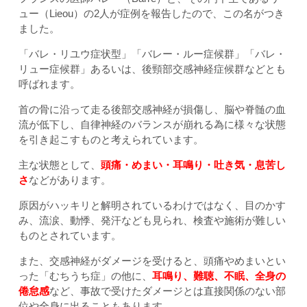
ュー（Lieou）の2人が症例を報告したので、この名がつき
ました。
「バレ・リユウ症状型」「バレー・ルー症候群」「バレ・
リュー症候群」あるいは、後頸部交感神経症候群などとも
呼ばれます。
首の骨に沿って走る後部交感神経が損傷し、脳や脊髄の血
流が低下し、自律神経のバランスが崩れる為に様々な状態
を引き起こすものと考えられています。
主な状態として、
頭痛・めまい・耳鳴り・吐き気・息苦し
さ
などがあります。
原因がハッキリと解明されているわけではなく、目のかす
み、流涙、動悸、発汗なども見られ、検査や施術が難しい
ものとされています。
また、交感神経がダメージを受けると、頭痛やめまいとい
った「むちうち症」の他に、
耳鳴り、難聴、不眠、全身の
倦怠感
など、事故で受けたダメージとは直接関係のない部
位や全身に出ることもあります。