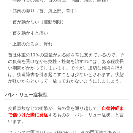
・筋肉の凝り（首、肩上部、背中）
・首が動かない（運動制限）
・首を動かすと痛い
・上肢のだるさ、痺れ
首は体重の10％の重量がある頭を常に支えているので、そ
の負荷を受けながら捻挫・挫傷を治すのには、ある程度長
い期間がかかってしまいます。ですが、適切な施術を行え
ば、後遺障害を引き起こすことは少ないとされます。状態
が軽いからといって、放っておかないようにしましょう。
バレ・リュー症状型
交通事故などの衝撃が、首の骨を通り越して、
自律神経ま
で傷つけた際に発症
するものを「バレ・リュー症状」と言
います。
フランスの医師バレー（Barre）と、その門下生であるリ