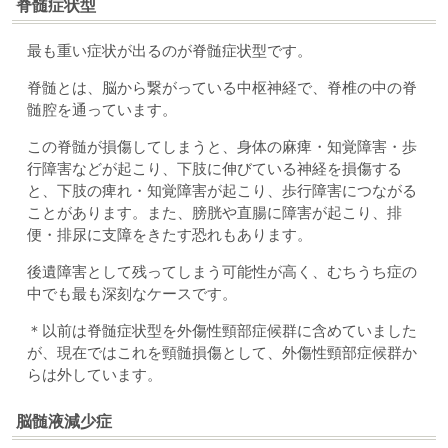
脊髄症状型
最も重い症状が出るのが脊髄症状型です。
脊髄とは、脳から繋がっている中枢神経で、脊椎の中の脊
髄腔を通っています。
この脊髄が損傷してしまうと、身体の麻痺・知覚障害・歩
行障害などが起こり、下肢に伸びている神経を損傷する
と、下肢の痺れ・知覚障害が起こり、歩行障害につながる
ことがあります。また、膀胱や直腸に障害が起こり、排
便・排尿に支障をきたす恐れもあります。
後遺障害として残ってしまう可能性が高く、むちうち症の
中でも最も深刻なケースです。
＊以前は
脊髄症状型
を外傷性頸部症候群に含めていました
が、現在ではこれを頸髄損傷として、外傷性頸部症候群か
らは外しています。
脳髄液減少症