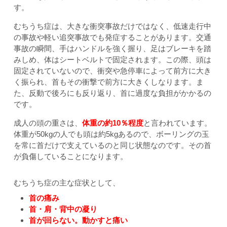
す。
むちうち症は、大きな衝突事故だけではなく、低速走行中
の事故や軽い追突事故でも発症することがあります。交通
事故の瞬間、手はハンドルを強く握り、足はブレーキを踏
みしめ、体はシートベルトで固定されます。この際、頭は
固定されていないので、衝突や急停車によって前方に大き
く振られ、首もその衝撃で前方に大きくしなります。ま
た、反動で後ろにも反り返り、首に過度な負担がかかるの
です。
成人の頭の重さは、
体重の約10％程度
と言われています。
体重が50kgの人でも頭は約5kgあるので、ボーリングの玉
を常に首だけで支えているのと同じ状態なのです。その首
が負傷していることになります。
むちうち症の主な症状として、
首の痛み
首・肩・背中の凝り
首が回らない。動かすと痛い